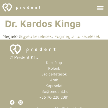
Dr. Kardos Kinga
Megjelölt
Egyéb kezelések
,
Fogmegtartó kezelések
© Predent Kft.
Kezdőlap
Rólunk
Szolgáltatások
Árak
Kapcsolat
info@predent.hu
+36 70 228 2881