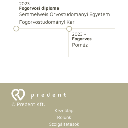
2023
2
Fogorvosi diploma
F
Semmelweis Orvostudományi Egyetem
B
Fogorvostudományi Kar
2023 -
Fogorvos
Pomáz
© Predent Kft.
Kezdőlap
Rólunk
Szolgáltatások