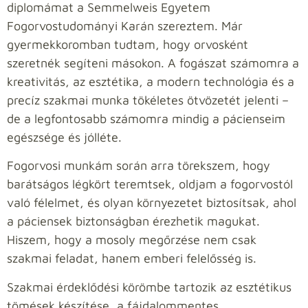
diplomámat a Semmelweis Egyetem
Fogorvostudományi Karán szereztem. Már
gyermekkoromban tudtam, hogy orvosként
szeretnék segíteni másokon. A fogászat számomra a
kreativitás, az esztétika, a modern technológia és a
precíz szakmai munka tökéletes ötvözetét jelenti –
de a legfontosabb számomra mindig a pácienseim
egészsége és jólléte.
Fogorvosi munkám során arra törekszem, hogy
barátságos légkört teremtsek, oldjam a fogorvostól
való félelmet, és olyan környezetet biztosítsak, ahol
a páciensek biztonságban érezhetik magukat.
Hiszem, hogy a mosoly megőrzése nem csak
szakmai feladat, hanem emberi felelősség is.
Szakmai érdeklődési körömbe tartozik az esztétikus
tömések készítése, a fájdalommentes