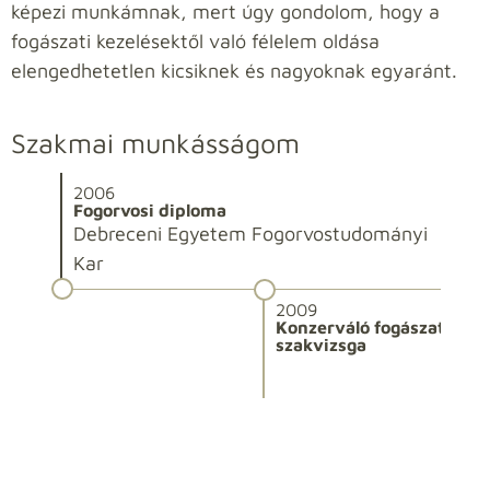
képezi munkámnak, mert úgy gondolom, hogy a
fogászati kezelésektől való félelem oldása
elengedhetetlen kicsiknek és nagyoknak egyaránt.
Szakmai munkásságom
2006
2
Fogorvosi diploma
F
Debreceni Egyetem Fogorvostudományi
Kar
2009
Konzerváló fogászat és f
szakvizsga